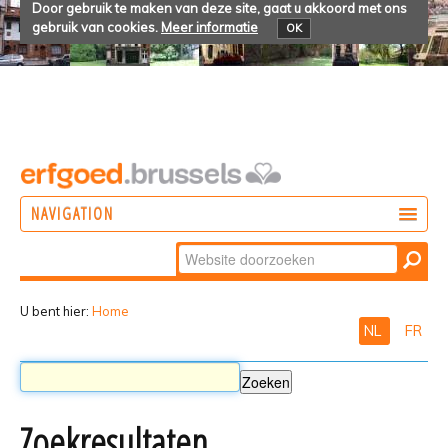
Door gebruik te maken van deze site, gaat u akkoord met ons
gebruik van cookies.
Meer informatie
OK
NAVIGATION
Zoek
DOEN
Geavanceerd
ONTDEKKEN
zoeken...
U bent hier:
Home
NL
FR
BELEVEN
Zoekresultaten