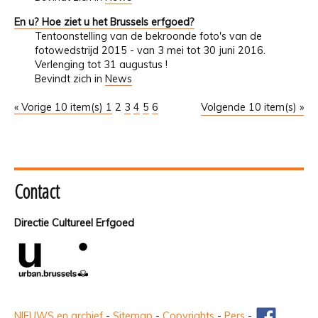
En u? Hoe ziet u het Brussels erfgoed?
Tentoonstelling van de bekroonde foto's van de
fotowedstrijd 2015 - van 3 mei tot 30 juni 2016.
Verlenging tot 31 augustus !
Bevindt zich in
News
« Vorige 10 item(s)
1
2
3
4
5
6
Volgende 10 item(s) »
Contact
Directie Cultureel Erfgoed
NIEUWS en archief
-
Sitemap
-
Copyrights
-
Pers
-