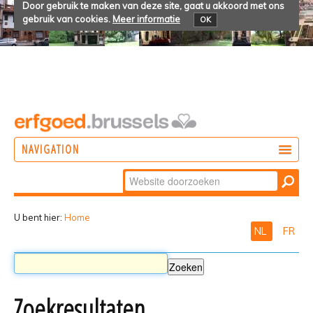
Door gebruik te maken van deze site, gaat u akkoord met ons
gebruik van cookies.
Meer informatie
OK
NAVIGATION
Zoek
DOEN
Geavanceerd
ONTDEKKEN
zoeken...
U bent hier:
Home
NL
FR
BELEVEN
Zoekresultaten