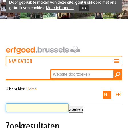
Door gebruik te maken van deze site, gaat u akkoord met ons
gebruik van cookies.
Meer informatie
OK
NAVIGATION
Zoek
DOEN
Geavanceerd
ONTDEKKEN
zoeken...
U bent hier:
Home
NL
FR
BELEVEN
Zoekresultaten