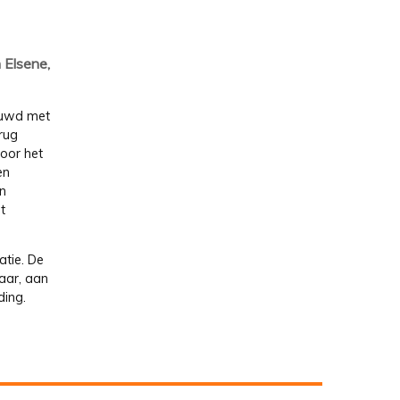
 Elsene,
ouwd met
rug
oor het
en
n
t
tie. De
aar, aan
ding.