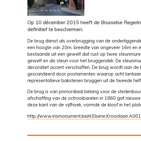
Op 10 décember 2015 heeft de Brusselse Regering 
definitief te beschermen.
De brug dienst als overbrugging van de onderliggend
een hoogte van 20m, breedte van ongeveer 16m en ee
bestaande uit een gewelf dat rust op twee steunmur
gewelf en als steun voor het bruggendek. De steunmur
decoratief accent verschaffen. De brug wordt aan de
gescandeerd door postamenten waarop acht lantaarns 
representatieve bakstenen bruggen uit de tweede helf
De brug is van primordiaal belang voor de stedenbou
afschaffing van de octrooibarelen in 1860 gaf nieuwe
deze kant van de vijfhoek, vormde de kloof in het plat
http://www.irismonument.be/nl.Elsene.Kroonlaan.A001