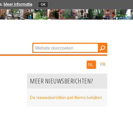
s.
Meer informatie
OK
Zoek
Geavanceerd
zoeken...
NL
FR
MEER NIEUWSBERICHTEN?
De nieuwsberichten per thema bekijken