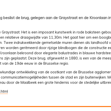
beslist de brug, gelegen aan de Graystraat en de Kroonlaan in
e Graystraat. Het is een imposant kunstwerk in rode baksteen geb
n relatieve draagwijdte van 11,30m. Het gaat hier om een boogb
en. Twee indrukwekkende gemetselde muren dienen als landhoofd v
en worden geritmeerd door rijzige blindbogen die de constructie e
 Kroonlaan bekroond door elegante balustrades in blauwe hardstee
zijn geplaatst. Deze brug, afgewerkt in 1880, is een van de mees
t van de 19de eeuw in de Brusselse regio.
wkundige ontwikkeling van de oostkant van de Brusselse agglomera
 communicatiemogelijkheden tussen de stad en zijn buitenwijken. M
eau door de Maalbeek een grote hindernis voor de stedelijke uitbrei
.html