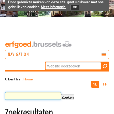
Door gebruik te maken van deze site, gaat u akkoord met ons
gebruik van cookies.
Meer informatie
OK
NAVIGATION
Zoek
DOEN
Geavanceerd
ONTDEKKEN
zoeken...
U bent hier:
Home
NL
FR
BELEVEN
Zoekresultaten