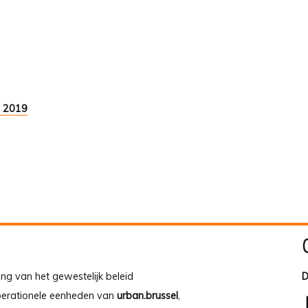
9 2019
ing van het gewestelijk beleid
D
operationele eenheden van
urban.brussel
,