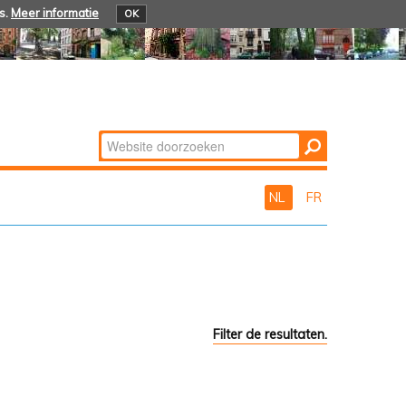
s.
Meer informatie
OK
Zoek
Geavanceerd
zoeken...
NL
FR
Filter de resultaten.