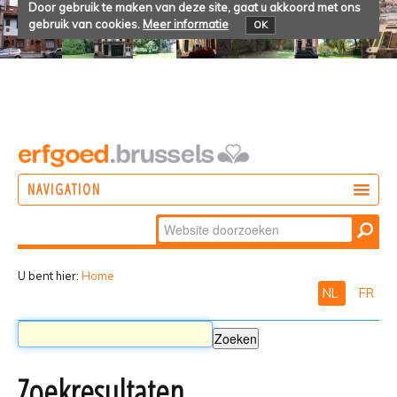
Door gebruik te maken van deze site, gaat u akkoord met ons
gebruik van cookies.
Meer informatie
OK
NAVIGATION
Zoek
DOEN
Geavanceerd
ONTDEKKEN
zoeken...
U bent hier:
Home
NL
FR
BELEVEN
Zoekresultaten