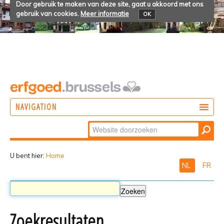
Door gebruik te maken van deze site, gaat u akkoord met ons
gebruik van cookies.
Meer informatie
OK
NAVIGATION
Zoek
DOEN
Geavanceerd
ONTDEKKEN
zoeken...
U bent hier:
Home
NL
FR
BELEVEN
Zoekresultaten