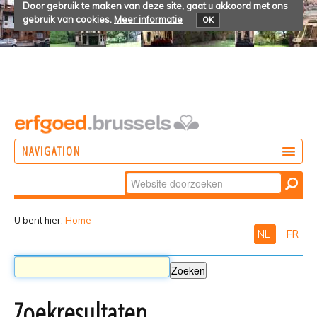
Door gebruik te maken van deze site, gaat u akkoord met ons
gebruik van cookies.
Meer informatie
OK
NAVIGATION
Zoek
DOEN
Geavanceerd
ONTDEKKEN
zoeken...
U bent hier:
Home
NL
FR
BELEVEN
Zoekresultaten