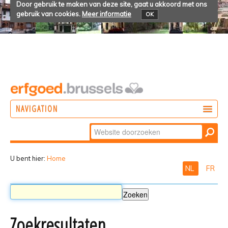
Door gebruik te maken van deze site, gaat u akkoord met ons
gebruik van cookies.
Meer informatie
OK
NAVIGATION
Zoek
DOEN
Geavanceerd
ONTDEKKEN
zoeken...
U bent hier:
Home
NL
FR
BELEVEN
Zoekresultaten