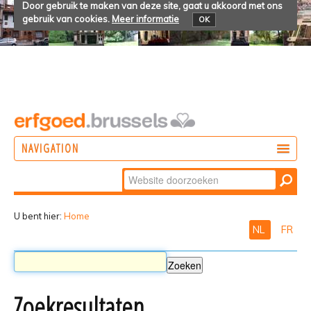
Door gebruik te maken van deze site, gaat u akkoord met ons
gebruik van cookies.
Meer informatie
OK
NAVIGATION
Zoek
DOEN
Geavanceerd
ONTDEKKEN
zoeken...
U bent hier:
Home
NL
FR
BELEVEN
Zoekresultaten