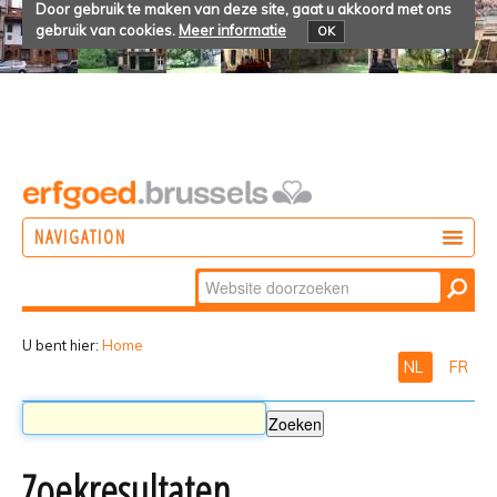
Door gebruik te maken van deze site, gaat u akkoord met ons
gebruik van cookies.
Meer informatie
OK
NAVIGATION
Zoek
DOEN
Geavanceerd
ONTDEKKEN
zoeken...
U bent hier:
Home
NL
FR
BELEVEN
Zoekresultaten