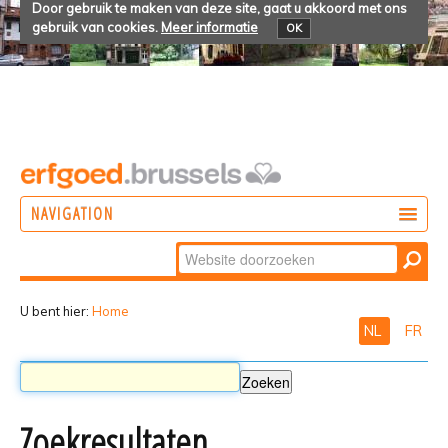
Door gebruik te maken van deze site, gaat u akkoord met ons
gebruik van cookies.
Meer informatie
OK
NAVIGATION
Zoek
DOEN
Geavanceerd
ONTDEKKEN
zoeken...
U bent hier:
Home
NL
FR
BELEVEN
Zoekresultaten