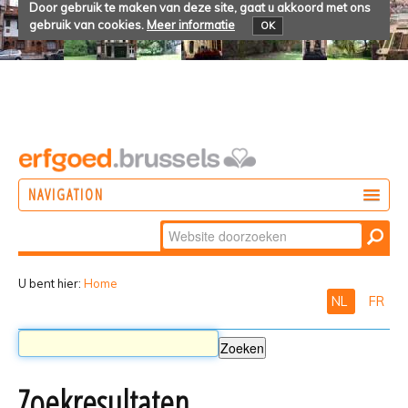
Door gebruik te maken van deze site, gaat u akkoord met ons
gebruik van cookies.
Meer informatie
OK
NAVIGATION
Zoek
DOEN
Geavanceerd
ONTDEKKEN
zoeken...
U bent hier:
Home
NL
FR
BELEVEN
Zoekresultaten