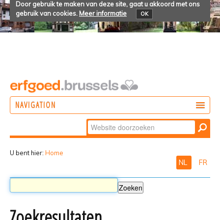
Door gebruik te maken van deze site, gaat u akkoord met ons
gebruik van cookies.
Meer informatie
OK
NAVIGATION
Zoek
DOEN
Geavanceerd
ONTDEKKEN
zoeken...
U bent hier:
Home
NL
FR
BELEVEN
Zoekresultaten