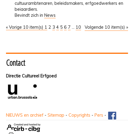
cultuurambtenaren, beleidsmakers, erfgoedwerkers en
beiaardiers.
Bevindt zich in
News
« Vorige 10 item(s)
1
2
3
4
5
6
7
...
10
Volgende 10 item(s) »
Contact
Directie Cultureel Erfgoed
NIEUWS en archief
-
Sitemap
-
Copyrights
-
Pers
-