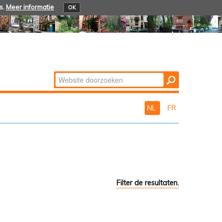
s.
Meer informatie
OK
Zoek
Geavanceerd
zoeken...
NL
FR
Filter de resultaten.