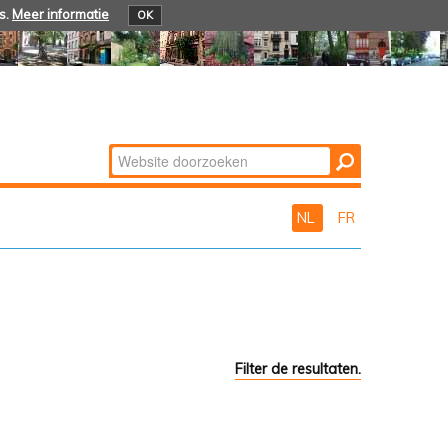
s.
Meer informatie
OK
Zoek
Geavanceerd
zoeken...
NL
FR
Filter de resultaten.