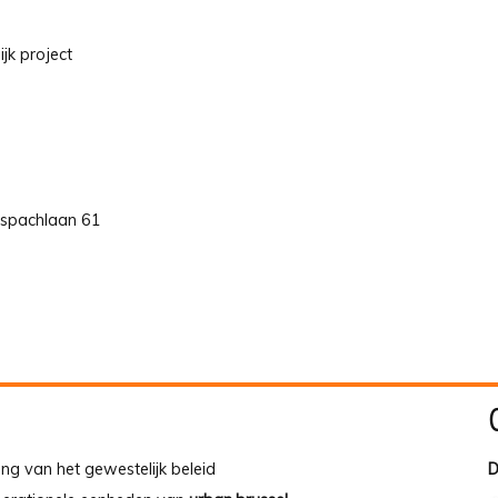
jk project
nspachlaan 61
ing van het gewestelijk beleid
D