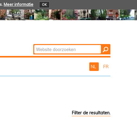
s.
Meer informatie
OK
Zoek
Geavanceerd
zoeken...
NL
FR
Filter de resultaten.