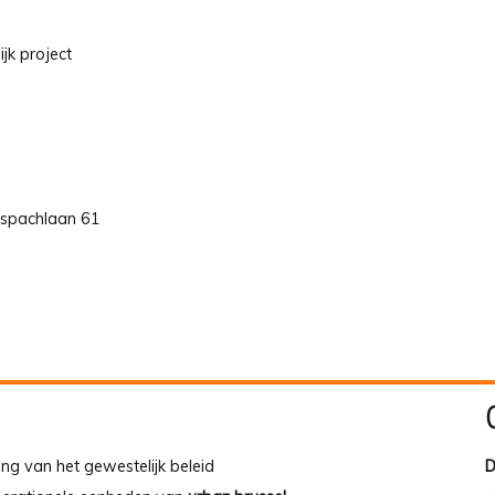
jk project
nspachlaan 61
ing van het gewestelijk beleid
D