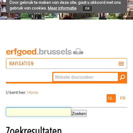
Door gebruik te maken van deze site, gaat u akkoord met ons
gebruik van cookies.
Meer informatie
OK
NAVIGATION
Zoek
DOEN
Geavanceerd
ONTDEKKEN
zoeken...
U bent hier:
Home
NL
FR
BELEVEN
Zoekresultaten