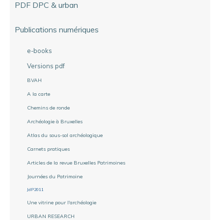
PDF DPC & urban
Publications numériques
e-books
Versions pdf
BVAH
A la carte
Chemins de ronde
Archéologie à Bruxelles
Atlas du sous-sol archéologique
Carnets pratiques
Articles de la revue Bruxelles Patrimoines
Journées du Patrimoine
JdP2011
Une vitrine pour l'archéologie
URBAN RESEARCH