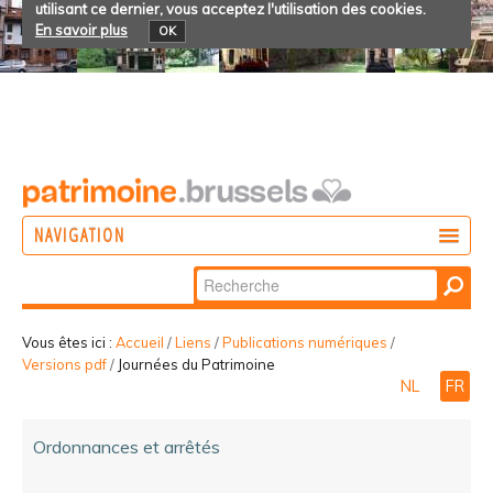
utilisant ce dernier, vous acceptez l'utilisation des cookies.
En savoir plus
OK
NAVIGATION
Chercher par
AGIR
Recherche
DÉCOUVRIR
avancée…
Vous êtes ici :
Accueil
/
Liens
/
Publications numériques
/
Versions pdf
/
Journées du Patrimoine
PARTICIPER
NL
FR
Ordonnances et arrêtés