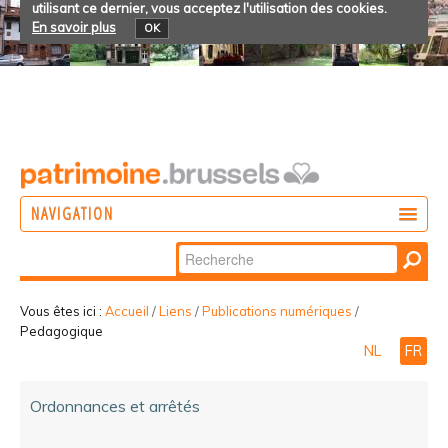
utilisant ce dernier, vous acceptez l'utilisation des cookies.
En savoir plus
OK
NAVIGATION
Chercher par
AGIR
Recherche
DÉCOUVRIR
avancée…
Vous êtes ici :
Accueil
/
Liens
/
Publications numériques
/
Pedagogique
PARTICIPER
NL
FR
Ordonnances et arrêtés