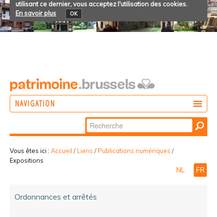
utilisant ce dernier, vous acceptez l'utilisation des cookies.
En savoir plus
OK
NAVIGATION
Chercher par
AGIR
Recherche
DÉCOUVRIR
avancée…
Vous êtes ici :
Accueil
/
Liens
/
Publications numériques
/
Expositions
PARTICIPER
NL
FR
Ordonnances et arrêtés