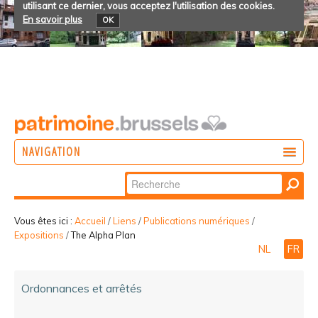
utilisant ce dernier, vous acceptez l'utilisation des cookies.
En savoir plus
OK
NAVIGATION
Chercher par
AGIR
Recherche
DÉCOUVRIR
avancée…
Vous êtes ici :
Accueil
/
Liens
/
Publications numériques
/
Expositions
/
The Alpha Plan
PARTICIPER
NL
FR
Ordonnances et arrêtés