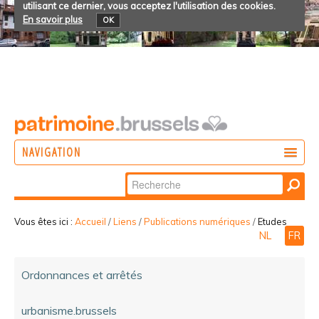
utilisant ce dernier, vous acceptez l'utilisation des cookies.
En savoir plus
OK
NAVIGATION
Chercher par
AGIR
Recherche
DÉCOUVRIR
avancée…
Vous êtes ici :
Accueil
/
Liens
/
Publications numériques
/
Etudes
NL
FR
PARTICIPER
Ordonnances et arrêtés
urbanisme.brussels