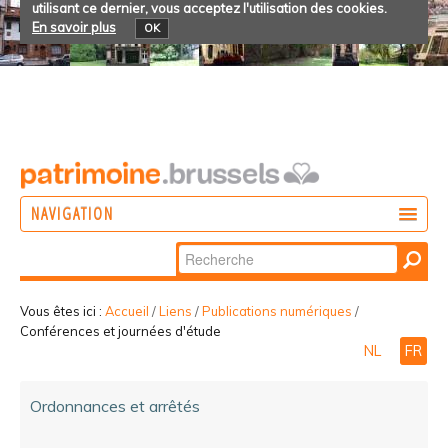
utilisant ce dernier, vous acceptez l'utilisation des cookies.
En savoir plus
OK
NAVIGATION
Chercher par
AGIR
Recherche
DÉCOUVRIR
avancée…
Vous êtes ici :
Accueil
/
Liens
/
Publications numériques
/
Conférences et journées d'étude
PARTICIPER
NL
FR
Ordonnances et arrêtés