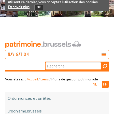
utilisant ce dernier, vous acceptez l'utilisation des cookies.
En savoir plus
OK
NAVIGATION
Chercher par
AGIR
Recherche
DÉCOUVRIR
avancée…
Vous êtes ici :
Accueil
/
Liens
/
Plans de gestion patrimoniale
NL
FR
PARTICIPER
Ordonnances et arrêtés
urbanisme.brussels