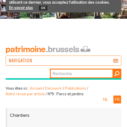
utilisant ce dernier, vous acceptez l'utilisation des cookies.
En savoir plus
OK
NAVIGATION
Chercher par
AGIR
Recherche
DÉCOUVRIR
avancée…
Vous êtes ici :
Accueil
/
Découvrir
/
Publications
/
Notre revue par article
/
N°9 : Parcs et jardins
PARTICIPER
NL
FR
Chantiers