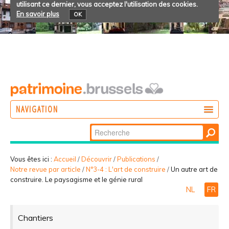
utilisant ce dernier, vous acceptez l'utilisation des cookies.
En savoir plus
OK
NAVIGATION
Chercher par
AGIR
Recherche
DÉCOUVRIR
avancée…
Vous êtes ici :
Accueil
/
Découvrir
/
Publications
/
Notre revue par article
/
N°3-4 : L'art de construire
/
Un autre art de
PARTICIPER
construire. Le paysagisme et le génie rural
NL
FR
Chantiers