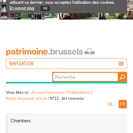
utilisant ce dernier, vous acceptez l'utilisation des cookies.
En savoir plus
OK
NAVIGATION
Chercher par
AGIR
Recherche
DÉCOUVRIR
avancée…
Vous êtes ici :
Accueil
/
Découvrir
/
Publications
/
Notre revue par article
/
N°22 : Art nouveau
PARTICIPER
NL
FR
Chantiers