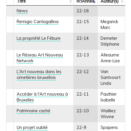
Titre
N°/Année
Auteur(s)
News
22-16
Remigio Cantagallina
22-15
Meganck
Marc
La propriété Le Fébure
22-14
Demeter
Stéphane
Le Réseau Art Nouveau
22-13
Alleaume
Network
Anne-Lise
L'Art nouveau dans les
22-12
Van
cimetières bruxellois
Santvoort
Linda
Accéder à l'Art nouveau à
22-11
Pauthier
Bruxelles
Isabelle
Patrimoine caché
22-10
Wailliez
Wivine
Un projet oublié
22-9
Spapens