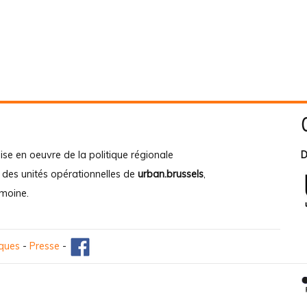
ise en oeuvre de la politique régionale
D
e des unités opérationnelles de
urban.brussels
,
imoine
.
iques
-
Presse
-