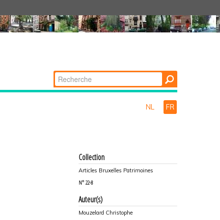
Chercher par
Recherche
avancée…
NL
FR
Collection
Articles Bruxelles Patrimoines
N°
22-8
Auteur(s)
Mouzelard Christophe