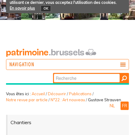
utilisant ce dernier, vous acceptez l'utilisation des cookies.
En savoir plus
OK
NAVIGATION
Chercher par
AGIR
Recherche
DÉCOUVRIR
avancée…
Vous êtes ici :
Accueil
/
Découvrir
/
Publications
/
Notre revue par article
/
N°22 : Art nouveau
/
Gustave Strauven
PARTICIPER
NL
FR
Chantiers