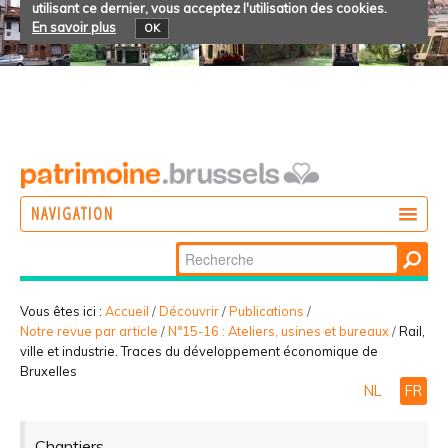
utilisant ce dernier, vous acceptez l'utilisation des cookies.
En savoir plus
OK
NAVIGATION
Chercher par
AGIR
Recherche
DÉCOUVRIR
avancée…
Vous êtes ici :
Accueil
/
Découvrir
/
Publications
/
Notre revue par article
/
N°15-16 : Ateliers, usines et bureaux
/
Rail,
PARTICIPER
ville et industrie. Traces du développement économique de
Bruxelles
NL
FR
Chantiers