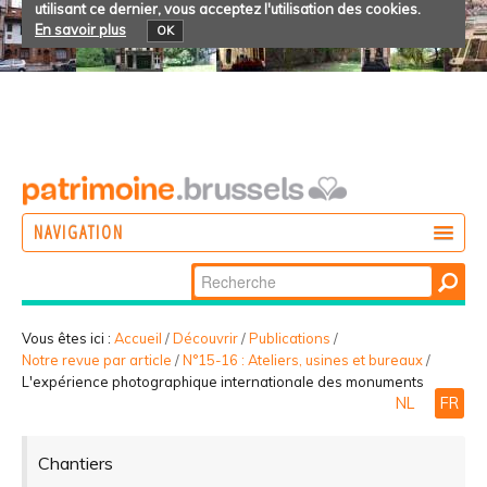
utilisant ce dernier, vous acceptez l'utilisation des cookies.
En savoir plus
OK
NAVIGATION
Chercher par
AGIR
Recherche
DÉCOUVRIR
avancée…
Vous êtes ici :
Accueil
/
Découvrir
/
Publications
/
Notre revue par article
/
N°15-16 : Ateliers, usines et bureaux
/
PARTICIPER
L'expérience photographique internationale des monuments
NL
FR
Chantiers