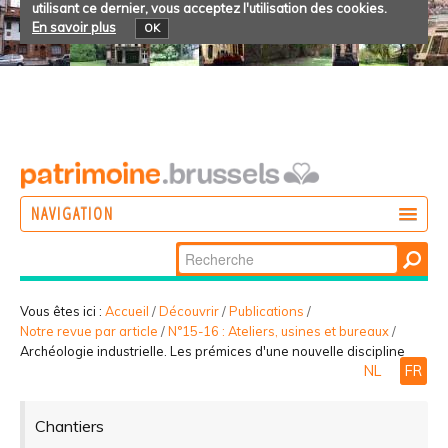
utilisant ce dernier, vous acceptez l'utilisation des cookies.
En savoir plus
OK
NAVIGATION
Chercher par
AGIR
Recherche
DÉCOUVRIR
avancée…
Vous êtes ici :
Accueil
/
Découvrir
/
Publications
/
Notre revue par article
/
N°15-16 : Ateliers, usines et bureaux
/
PARTICIPER
Archéologie industrielle. Les prémices d'une nouvelle discipline
NL
FR
Chantiers