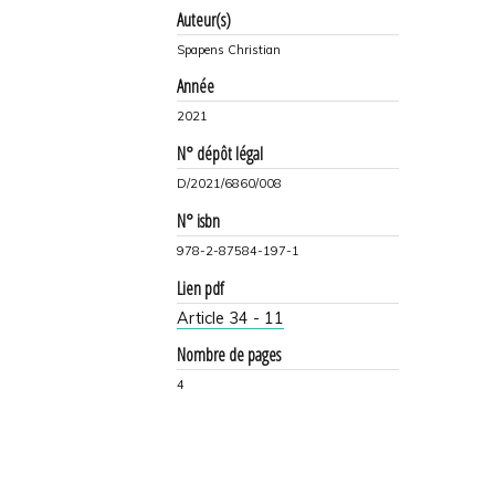
Auteur(s)
Spapens Christian
Année
2021
N° dépôt légal
D/2021/6860/008
N° isbn
978-2-87584-197-1
Lien pdf
Article 34 - 11
Nombre de pages
4