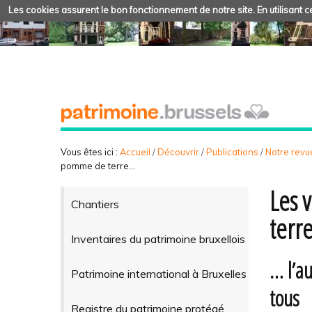
Les cookies assurent le bon fonctionnement de notre site. En utilisant ce
Vous êtes ici :
Accueil
/
Découvrir
/
Publications
/
Notre revue
pomme de terre…
Les 
Chantiers
terr
Inventaires du patrimoine bruxellois
… l’a
Patrimoine international à Bruxelles
tous
Registre du patrimoine protégé