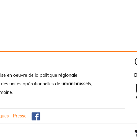
ise en oeuvre de la politique régionale
D
e des unités opérationnelles de
urban.brussels
,
imoine
.
iques
-
Presse
-