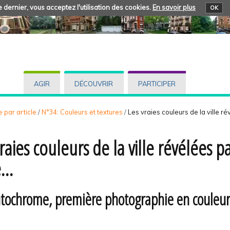
 dernier, vous acceptez l'utilisation des cookies.
En savoir plus
OK
AGIR
DÉCOUVRIR
PARTICIPER
 par article
/
N°34: Couleurs et textures
/
Les vraies couleurs de la ville ré
vraies couleurs de la ville révélées
e…
utochrome, première photographie en couleur