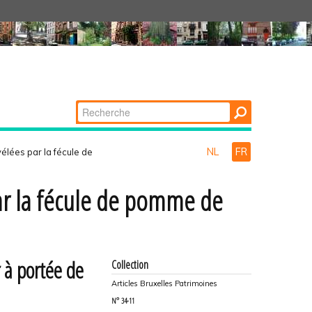
Chercher par
Recherche
avancée…
NL
FR
vélées par la fécule de
 par la fécule de pomme de
 à portée de
Collection
Articles Bruxelles Patrimoines
N°
34-11