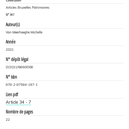
Articles Bruxelles Patrimoines
N°
34-7
Auteur(s)
Van Meerhaeghe Michelle
Année
2021
N° dépôt légal
D/2021/6860/008
N° isbn
978-2-87584-197-1
Lien pdf
Article 34 - 7
Nombre de pages
22