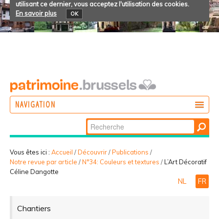
utilisant ce dernier, vous acceptez l'utilisation des cookies.
En savoir plus
OK
NAVIGATION
Chercher par
AGIR
Recherche
DÉCOUVRIR
avancée…
Vous êtes ici :
Accueil
/
Découvrir
/
Publications
/
Notre revue par article
/
N°34: Couleurs et textures
/
L’Art Décoratif
PARTICIPER
Céline Dangotte
NL
FR
Chantiers