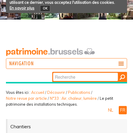
utilisant ce dernier, vous acceptez l'utilisation des cookies.
En savoir plus
OK
NAVIGATION
Chercher par
AGIR
Recherche
DÉCOUVRIR
avancée…
Vous êtes ici :
Accueil
/
Découvrir
/
Publications
/
Notre revue par article
/
N°33 : Air, chaleur, lumière
/
Le petit
PARTICIPER
patrimoine des installations techniques.
NL
FR
Chantiers