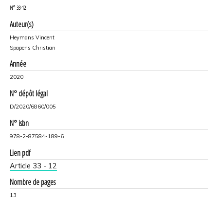
N°
33-12
Auteur(s)
Heymans Vincent
Spapens Christian
Année
2020
N° dépôt légal
D/2020/6860/005
N° isbn
978-2-87584-189-6
Lien pdf
Article 33 - 12
Nombre de pages
13