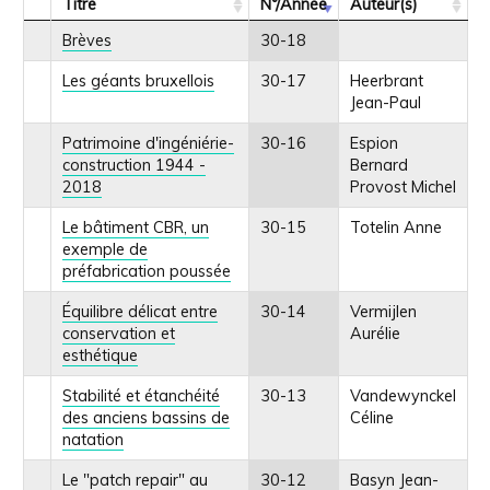
Titre
N°/Année
Auteur(s)
Brèves
30-18
Les géants bruxellois
30-17
Heerbrant
Jean-Paul
Patrimoine d'ingéniérie-
30-16
Espion
construction 1944 -
Bernard
2018
Provost Michel
Le bâtiment CBR, un
30-15
Totelin Anne
exemple de
préfabrication poussée
Équilibre délicat entre
30-14
Vermijlen
conservation et
Aurélie
esthétique
Stabilité et étanchéité
30-13
Vandewynckel
des anciens bassins de
Céline
natation
Le "patch repair" au
30-12
Basyn Jean-