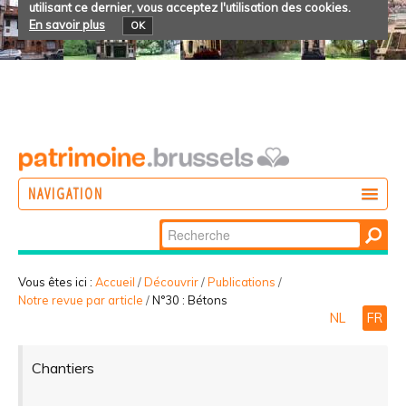
utilisant ce dernier, vous acceptez l'utilisation des cookies.
En savoir plus
OK
NAVIGATION
Chercher par
AGIR
Recherche
DÉCOUVRIR
avancée…
Vous êtes ici :
Accueil
/
Découvrir
/
Publications
/
Notre revue par article
/
N°30 : Bétons
PARTICIPER
NL
FR
Chantiers