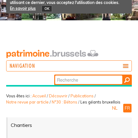
utilisant ce dernier, vous acceptez l'utilisation des cookies.
En savoir plus
OK
NAVIGATION
Chercher par
AGIR
Recherche
DÉCOUVRIR
avancée…
Vous êtes ici :
Accueil
/
Découvrir
/
Publications
/
Notre revue par article
/
N°30 : Bétons
/
Les géants bruxellois
PARTICIPER
NL
FR
Chantiers