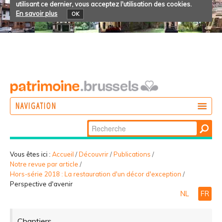
utilisant ce dernier, vous acceptez l'utilisation des cookies.
En savoir plus
OK
NAVIGATION
Chercher par
AGIR
Recherche
DÉCOUVRIR
avancée…
Vous êtes ici :
Accueil
/
Découvrir
/
Publications
/
Notre revue par article
/
PARTICIPER
Hors-série 2018 : La restauration d'un décor d'exception
/
Perspective d'avenir
NL
FR
Chantiers