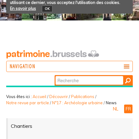
utilisant ce dernier, vous acceptez l'utilisation des cookies.
En savoir plus
OK
NAVIGATION
Chercher par
AGIR
Recherche
DÉCOUVRIR
avancée…
Vous êtes ici :
Accueil
/
Découvrir
/
Publications
/
Notre revue par article
/
N°17 : Archéologie urbaine
/
News
PARTICIPER
NL
FR
Chantiers