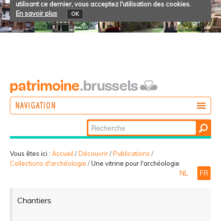
utilisant ce dernier, vous acceptez l'utilisation des cookies.
En savoir plus
OK
NAVIGATION
Chercher par
AGIR
Recherche
DÉCOUVRIR
avancée…
Vous êtes ici :
Accueil
/
Découvrir
/
Publications
/
Collections d'archéologie
/
Une vitrine pour l'archéologie
PARTICIPER
NL
FR
Chantiers