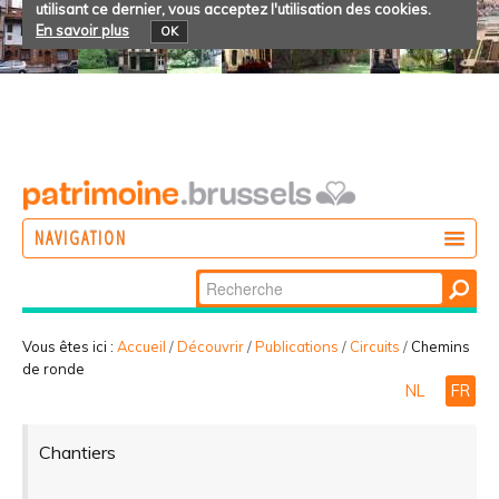
utilisant ce dernier, vous acceptez l'utilisation des cookies.
En savoir plus
OK
NAVIGATION
Chercher par
AGIR
Recherche
DÉCOUVRIR
avancée…
Vous êtes ici :
Accueil
/
Découvrir
/
Publications
/
Circuits
/
Chemins
de ronde
PARTICIPER
NL
FR
Chantiers