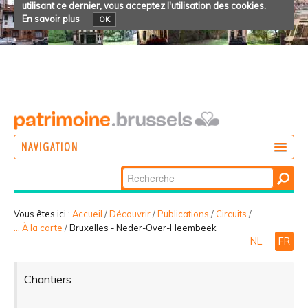
utilisant ce dernier, vous acceptez l'utilisation des cookies.
En savoir plus
OK
NAVIGATION
Chercher par
AGIR
Recherche
DÉCOUVRIR
avancée…
Vous êtes ici :
Accueil
/
Découvrir
/
Publications
/
Circuits
/
... À la carte
/
Bruxelles - Neder-Over-Heembeek
PARTICIPER
NL
FR
Chantiers