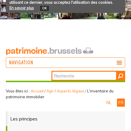
utilisant ce dernier, vous acceptez l'utilisation des cookies.
En savoir plus
OK
NAVIGATION
Chercher par
AGIR
Recherche
DÉCOUVRIR
avancée…
Vous êtes ici :
Accueil
/
Agir
/
Aspects légaux
/
L'inventaire du
patrimoine immobilier
PARTICIPER
NL
FR
Les principes