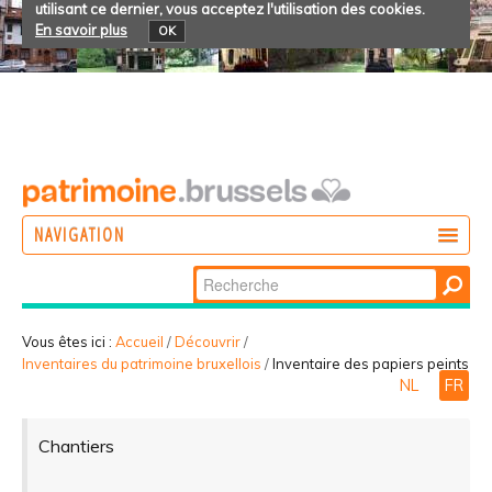
utilisant ce dernier, vous acceptez l'utilisation des cookies.
En savoir plus
OK
NAVIGATION
Chercher par
AGIR
Recherche
DÉCOUVRIR
avancée…
Vous êtes ici :
Accueil
/
Découvrir
/
Inventaires du patrimoine bruxellois
/
Inventaire des papiers peints
PARTICIPER
NL
FR
Chantiers