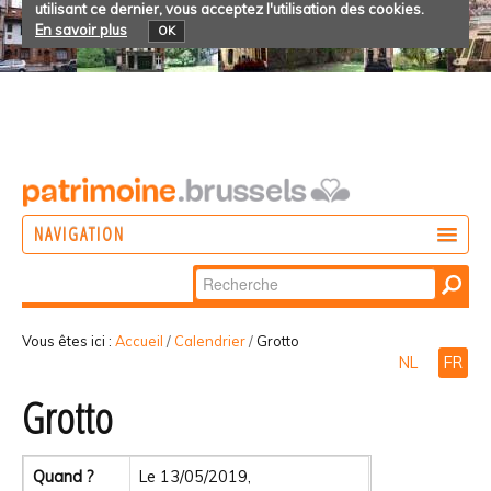
utilisant ce dernier, vous acceptez l'utilisation des cookies.
En savoir plus
OK
NAVIGATION
Chercher par
AGIR
Recherche
DÉCOUVRIR
avancée…
Vous êtes ici :
Accueil
/
Calendrier
/
Grotto
NL
FR
PARTICIPER
Grotto
Quand ?
Le 13/05/2019,