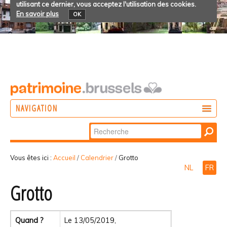
utilisant ce dernier, vous acceptez l'utilisation des cookies.
En savoir plus
OK
NAVIGATION
Chercher par
AGIR
Recherche
DÉCOUVRIR
avancée…
Vous êtes ici :
Accueil
/
Calendrier
/
Grotto
NL
FR
PARTICIPER
Grotto
Quand ?
Le 13/05/2019,