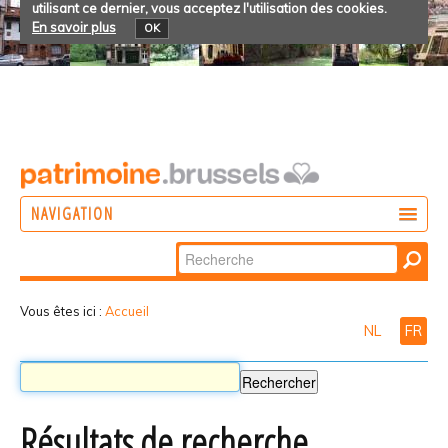
utilisant ce dernier, vous acceptez l'utilisation des cookies.
En savoir plus
OK
NAVIGATION
Chercher par
AGIR
Recherche
DÉCOUVRIR
avancée…
Vous êtes ici :
Accueil
NL
FR
PARTICIPER
Résultats de recherche