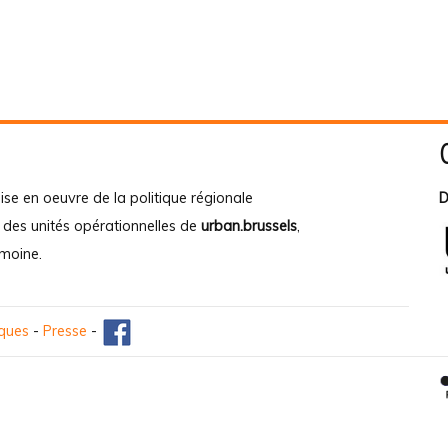
ise en oeuvre de la politique régionale
D
e des unités opérationnelles de
urban.brussels
,
imoine
.
iques
-
Presse
-